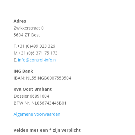
Adres
Zwikkerstraat 8
5684 ZT Best
T.+31 (0)499 323 326
M.+31 (0)6 371 75 173
E.
info@control-info.nl
ING Bank
IBAN: NL55INGB0007553584
KvK Oost Brabant
Dossier 66891604
BTW Nr. NL856743446B01
Algemene voorwaarden
Velden met een * zijn verplicht