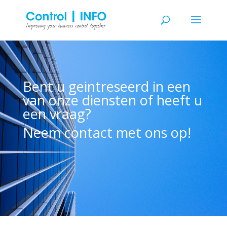
Bent u geintreseerd in een
van onze diensten of heeft u
een vraag?
Neem contact met ons op!