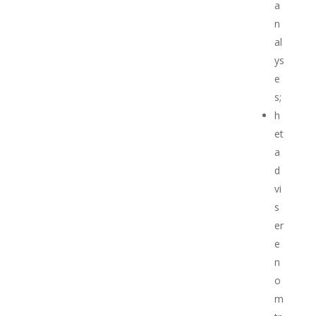
a
n
al
ys
e
s;
h
et
a
d
vi
s
er
e
n
o
m