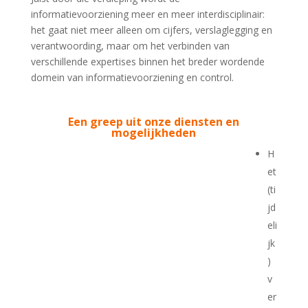
informatievoorziening meer en meer interdisciplinair:
het gaat niet meer alleen om cijfers, verslaglegging en
verantwoording, maar om het verbinden van
verschillende expertises binnen het breder wordende
domein van informatievoorziening en control.
Een greep uit onze diensten en
mogelijkheden
H
et
(ti
jd
eli
jk
)
v
er