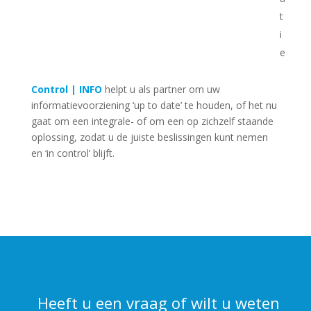
t
i
e
Control | INFO
helpt u als partner om uw
informatievoorziening ‘up to date’ te houden, of het nu
gaat om een integrale- of om een op zichzelf staande
oplossing, zodat u de juiste beslissingen kunt nemen
en ‘in control’ blijft.
Heeft u een vraag of wilt u weten