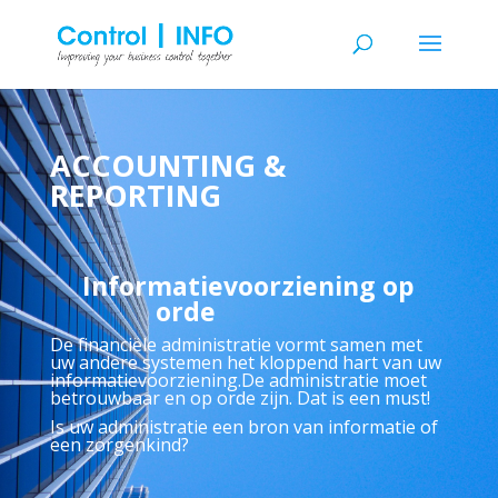
ACCOUNTING &
REPORTING
Informatievoorziening op
orde
De financiële administratie vormt samen met
uw andere systemen het kloppend hart van uw
informatievoorziening.De administratie moet
betrouwbaar en op orde zijn. Dat is een must!
Is uw administratie een bron van informatie of
een zorgenkind?