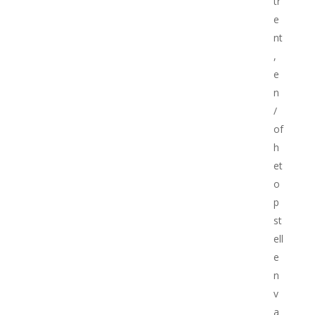
tr
e
nt
,
e
n
/
of
h
et
o
p
st
ell
e
n
v
a