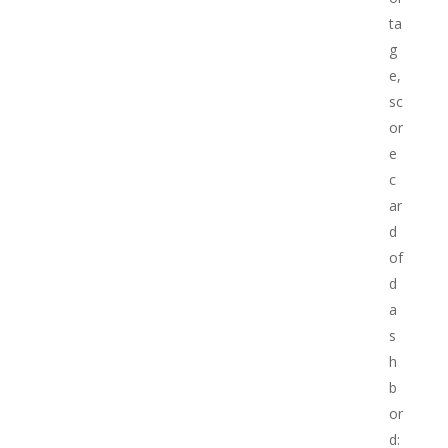
ta
g
e,
sc
or
e
c
ar
d
of
d
a
s
h
b
or
d: