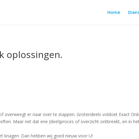
Home
Dien
k oplossingen.
 of overweegt er naar over te stappen. Grotendeels voldoet Exact On
oeften.
Maar net dat ene (deel)proces of overzicht ontbreekt, en in he
 het knagen. Dan hebben wij goed nieuw voor U!